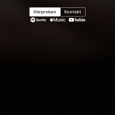
B
l
u
e
s
-
R
o
c
k
Hörproben
Kontakt